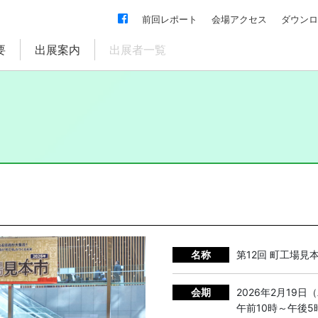
前回レポート
会場アクセス
ダウンロ
要
出展案内
出展者一覧
名称
第12回 町工場見本
会期
2026年2月19日
午前10時～午後5